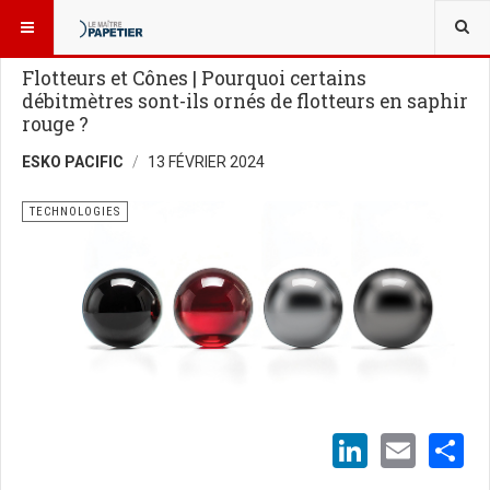
VOUS ÊTES ICI :
USINES ET TECHNOLOGIES
TECHNOLOGIES
Flotteurs et Cônes | Pourquoi certains
débitmètres sont-ils ornés de flotteurs en saphir
rouge ?
ESKO PACIFIC
13 FÉVRIER 2024
TECHNOLOGIES
LinkedI
Emai
S