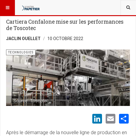
VOUS ÊTES ICI :
USINES ET TECHNOLOGIES
TECHNOLOGIES
Cartiera Confalone mise sur les performances
de Toscotec
JACLIN OUELLET
10 OCTOBRE 2022
TECHNOLOGIES
Source : Toscotec
LinkedI
Emai
S
Après le démarrage de la nouvelle ligne de production en