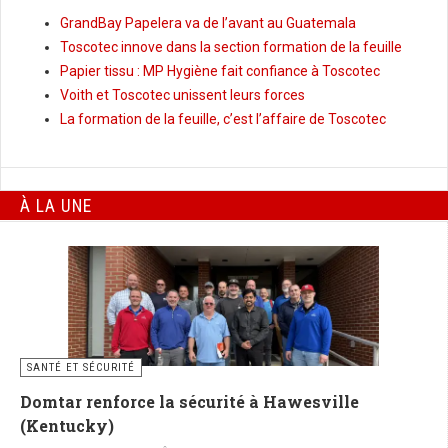
GrandBay Papelera va de l’avant au Guatemala
Toscotec innove dans la section formation de la feuille
Papier tissu : MP Hygiène fait confiance à Toscotec
Voith et Toscotec unissent leurs forces
La formation de la feuille, c’est l’affaire de Toscotec
À LA UNE
SANTÉ ET SÉCURITÉ
Domtar renforce la sécurité à Hawesville
(Kentucky)