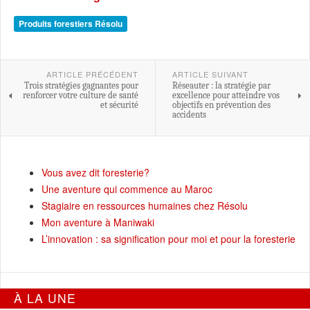
Produits forestiers Résolu
ARTICLE PRÉCÉDENT
ARTICLE SUIVANT
Trois stratégies gagnantes pour
Réseauter : la stratégie par
renforcer votre culture de santé
excellence pour atteindre vos
et sécurité
objectifs en prévention des
accidents
Vous avez dit foresterie?
Une aventure qui commence au Maroc
Stagiaire en ressources humaines chez Résolu
Mon aventure à Maniwaki
L’innovation : sa signification pour moi et pour la foresterie
À LA UNE