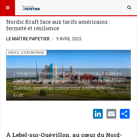
VOUS ÊTES ICI :
USINES ET TECHNOLOGIES
PROFIL D’ENTREPRISE
Nordic Kraft face aux tarifs américains :
fermeté et résilience
LE MAÎTRE PAPETIER
9 AVRIL 2025
PROFIL D’ENTREPRISE
L’entreprise familiale Chantiers Chibougamau, fondée en
1961, est propriétaire de l’usine de pâte kraft de Lebel-sur-
Quévillon, désormais connue sous le nom de Nordic
Kraft.
LinkedI
Emai
S
À Lebel-sur-Quévillon, au cœur du Nord-