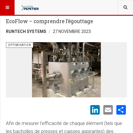
VOUS ÊTES ICI :
USINES ET TECHNOLOGIES
OPTIMISATION
EcoFlow – comprendre l’égouttage
RUNTECH SYSTEMS
27 NOVEMBRE 2023
OPTIMISATION
LinkedI
Emai
S
Afin de mesurer l’efficacité de chaque élément (tels que
les bacholles de presses et caisses aspirantes) des