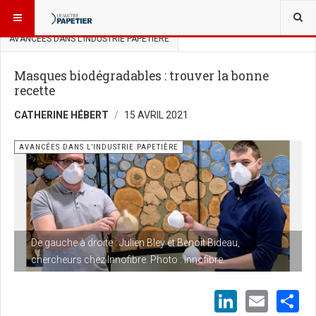
VOUS ÊTES ICI :
SCIENCES ET INNOVATIONS
AVANCÉES DANS L’INDUSTRIE PAPETIÈRE
Masques biodégradables : trouver la bonne
recette
CATHERINE HÉBERT
15 AVRIL 2021
AVANCÉES DANS L’INDUSTRIE PAPETIÈRE
De gauche à droite : Julien Bley et Benoit Bideau,
chercheurs chez Innofibre. Photo : Innofibre.
LinkedI
Emai
S