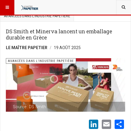
VOUS ÊTES ICI :
SCIENCES ET INNOVATIONS
AVANCÉES DANS L’INDUSTRIE PAPETIÈRE
DS Smith et Minerva lancent un emballage
durable en Grèce
LE MAÎTRE PAPETIER
19 AOÛT 2025
AVANCÉES DANS L’INDUSTRIE PAPETIÈRE
Source : DS Smith
LinkedI
Emai
S