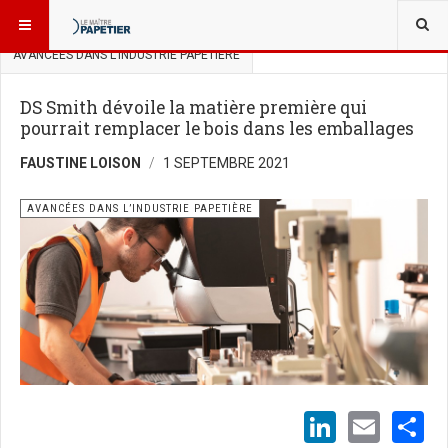
VOUS ÊTES ICI :
SCIENCES ET INNOVATIONS
AVANCÉES DANS L’INDUSTRIE PAPETIÈRE
DS Smith dévoile la matière première qui
pourrait remplacer le bois dans les emballages
FAUSTINE LOISON
1 SEPTEMBRE 2021
AVANCÉES DANS L’INDUSTRIE PAPETIÈRE
LinkedI
Emai
S