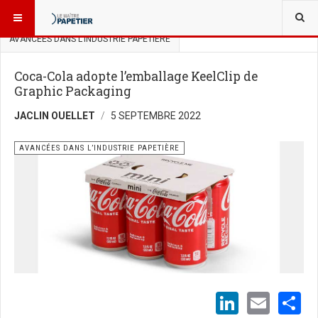
VOUS ÊTES ICI :
SCIENCES ET INNOVATIONS
AVANCÉES DANS L’INDUSTRIE PAPETIÈRE
Coca-Cola adopte l’emballage KeelClip de
Graphic Packaging
JACLIN OUELLET
5 SEPTEMBRE 2022
AVANCÉES DANS L’INDUSTRIE PAPETIÈRE
LinkedI
Emai
S