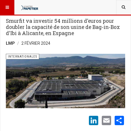
VOUS ÊTES ICI :
NOUVELLES
Smurfit va investir 54 millions d'euros pour
doubler la capacité de son usine de Bag-in-Box
d'Ibi à Alicante, en Espagne
LMP
2 FÉVRIER 2024
INTERNATIONALES
LinkedI
Emai
S