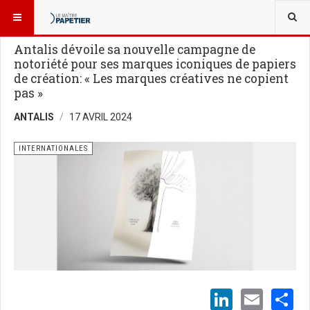
VOUS ÊTES ICI :
NOUVELLES
INTERNATIONALES
Antalis dévoile sa nouvelle campagne de
notoriété pour ses marques iconiques de papiers
de création: « Les marques créatives ne copient
pas »
ANTALIS
17 AVRIL 2024
INTERNATIONALES
LinkedI
Emai
S