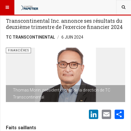
VOUS ÊTES ICI :
NOUVELLES
FINANCIÈRES
Transcontinental Inc. annonce ses résultats du
deuxième trimestre de l'exercice financier 2024
TC TRANSCONTINENTAL
6 JUIN 2024
FINANCIÈRES
Thomas Morin, président et chef de la direction de TC
Transcontinental
LinkedI
Emai
S
Faits saillants