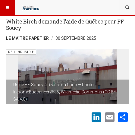
VOUS ÊTES ICI :
NOUVELLES
DE L’INDUSTRIE
White Birch demande l’aide de Québec pour FF
Soucy
LE MAÎTRE PAPETIER
30 SEPTEMBRE 2025
DE L’INDUSTRIE
Usine F.F. Soucy à Rivière-du-Loup — Photo :
IrksomeBuccaneer2635, Wikimedia Commons (CC BY-
SA 4.0)
LinkedI
Emai
S