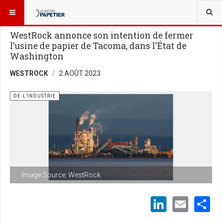
VOUS ÊTES ICI :
NOUVELLES
DE L’INDUSTRIE
WestRock annonce son intention de fermer
l'usine de papier de Tacoma, dans l'État de
Washington
WESTROCK
2 AOÛT 2023
DE L’INDUSTRIE
Image Source: WestRock
LinkedI
Emai
S