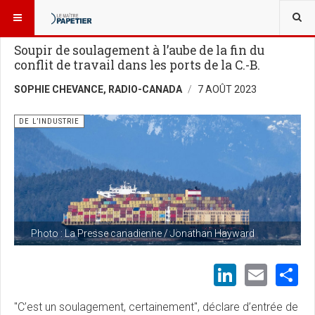
VOUS ÊTES ICI :
NOUVELLES
DE L’INDUSTRIE
Soupir de soulagement à l’aube de la fin du
conflit de travail dans les ports de la C.-B.
SOPHIE CHEVANCE, RADIO-CANADA
7 AOÛT 2023
DE L’INDUSTRIE
Photo : La Presse canadienne / Jonathan Hayward
LinkedI
Emai
S
C’est un soulagement, certainement
, déclare d’entrée de