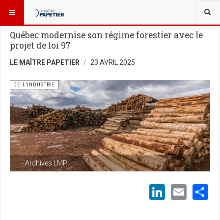
VOUS ÊTES ICI :
NOUVELLES
DE L’INDUSTRIE
Québec modernise son régime forestier avec le
projet de loi 97
LE MAÎTRE PAPETIER
23 AVRIL 2025
DE L’INDUSTRIE
- Archives LMP
LinkedI
Emai
S