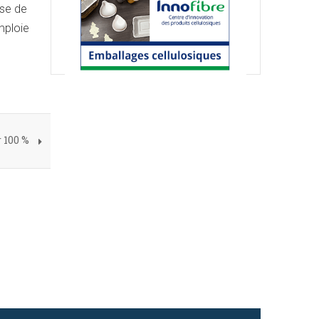
ase de
mploie
 100 %