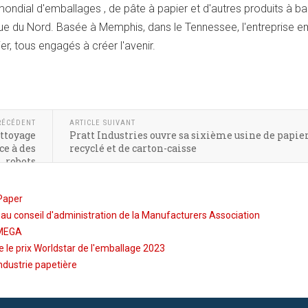
mondial d'emballages , de pâte à papier et d'autres produits à b
ique du Nord. Basée à Memphis, dans le Tennessee, l'entreprise e
r, tous engagés à créer l'avenir.
RÉCÉDENT
ARTICLE SUIVANT
ettoyage
Pratt Industries ouvre sa sixième usine de papier
ce à des
recyclé et de carton-caisse
robots
 Paper
au conseil d'administration de la Manufacturers Association
HMEGA
e le prix Worldstar de l'emballage 2023
industrie papetière