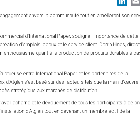
Li
engagement envers la communauté tout en améliorant son serv
ommercial d'International Paper, souligne l'importance de cette 
réation d'emplois locaux et le service client. Darrin Hinds, direc
son enthousiasme quant à la production de produits durables à b
fructueuse entre International Paper et les partenaires de la
x d'Atglen s'est basé sur des facteurs tels que la main-d'œuvre
'accès stratégique aux marchés de distribution.
travail acharné et le dévouement de tous les participants à ce pr
l'installation d'Atglen tout en devenant un membre actif de la