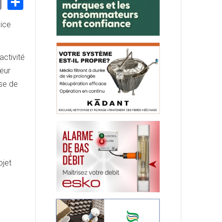
nkedIn
Email
Share
ice
activité
teur
ase de
ojet