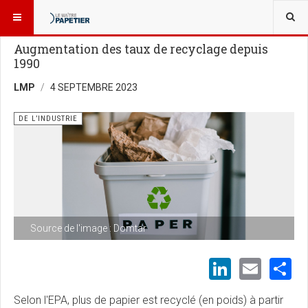
VOUS ÊTES ICI :
NOUVELLES
Augmentation des taux de recyclage depuis
1990
LMP
4 SEPTEMBRE 2023
DE L’INDUSTRIE
Source de l'image : Domtar
LinkedI
Emai
S
Selon l'EPA, plus de papier est recyclé (en poids) à partir