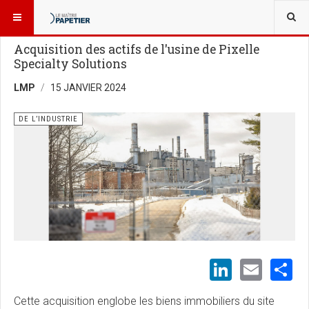
VOUS ÊTES ICI :
NOUVELLES
DE L’INDUSTRIE
Acquisition des actifs de l'usine de Pixelle
Specialty Solutions
LMP
15 JANVIER 2024
DE L’INDUSTRIE
LinkedI
Emai
S
Cette acquisition englobe les biens immobiliers du site