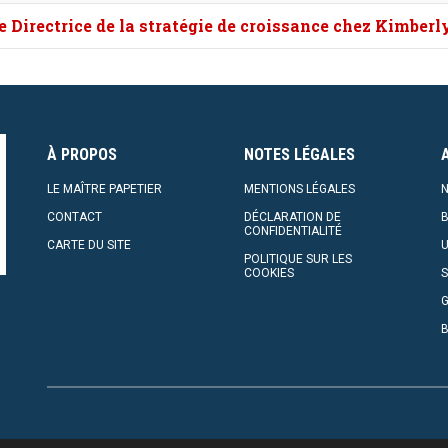
 Directrice de la stratégie de croissance chez Kimberl
À PROPOS
NOTES LÉGALES
LE MAÎTRE PAPETIER
MENTIONS LÉGALES
N
CONTACT
DÉCLARATION DE
CONFIDENTIALITÉ
CARTE DU SITE
U
POLITIQUE SUR LES
COOKIES
S
G