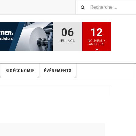
06
12
JEU
,
AOÛ
NOUVEAUX
ARTICLES
BIOÉCONOMIE
ÉVÉNEMENTS