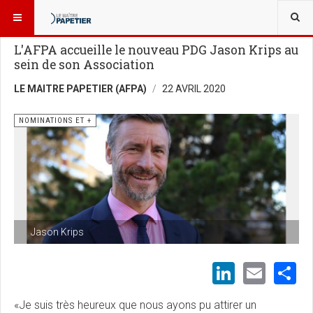
VOUS ÊTES ICI :
GENS DE L’INDUSTRIE
NOMINATIONS ET +
L'AFPA accueille le nouveau PDG Jason Krips au
sein de son Association
LE MAITRE PAPETIER (AFPA)
22 AVRIL 2020
NOMINATIONS ET +
Jason Krips
LinkedI
Emai
S
«Je suis très heureux que nous ayons pu attirer un