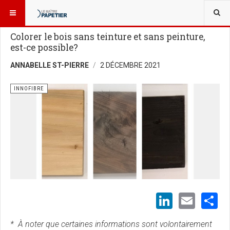
VOUS ÊTES ICI :
BLOGUES
INNOFIBRE
Colorer le bois sans teinture et sans peinture,
est-ce possible?
ANNABELLE ST-PIERRE
2 DÉCEMBRE 2021
INNOFIBRE
LinkedI
Emai
S
* À noter que certaines informations sont volontairement