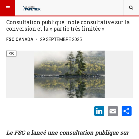
VOUS ÊTES ICI :
BLOGUES
FSC
Consultation publique : note consultative sur la
conversion et la « partie très limitée »
FSC CANADA
29 SEPTEMBRE 2025
FSC
LinkedI
Emai
S
Le FSC a lancé une consultation publique sur