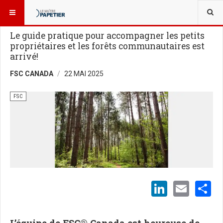
VOUS ÊTES ICI :
BLOGUES
FSC
Le guide pratique pour accompagner les petits
propriétaires et les forêts communautaires est
arrivé!
FSC CANADA
22 MAI 2025
FSC
LinkedI
Emai
S