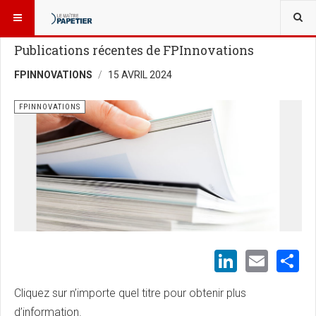
VOUS ÊTES ICI :
BLOGUES
FPINNOVATIONS
Publications récentes de FPInnovations
FPINNOVATIONS
15 AVRIL 2024
FPINNOVATIONS
LinkedI
Emai
S
Cliquez sur n’importe quel titre pour obtenir plus
d’information.