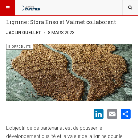
VOUS ÊTES ICI :
BIOÉCONOMIE
BIOPRODUITS
Lignine : Stora Enso et Valmet collaborent
JACLIN OUELLET
8 MARS 2023
BIOPRODUITS
LinkedI
Emai
S
L’objectif de ce partenariat est de pousser le
développement qualité et la valeur de la lignine pour le