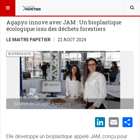
VOUS ÊTES ICI :
BIOÉCONOMIE
BIOPRODUITS
Agapyo innove avec JAM : Un bioplastique
écologique issu des déchets forestiers
LE MAITRE PAPETIER
22 AOÛT 2024
BIOPRODUITS
Source de l'image : Agapyo
LinkedI
Emai
S
Elle développe un bioplastique appelé JAM, conçu pour