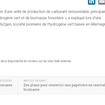
Li
ion d’une unité de production de carburant renouvelable, princip
hydrogène vert et de biomasse forestière », a expliqué lors d’une
Hy2gen, société pionnière de l’hydrogène vert basée en Allemag
 de la disponibilité du contenu sur les sites Web externes.
RÉCÉDENT
ARTICLE SUIVANT
biomasse
Des plans pour convertir une papetière en centra
biomasse