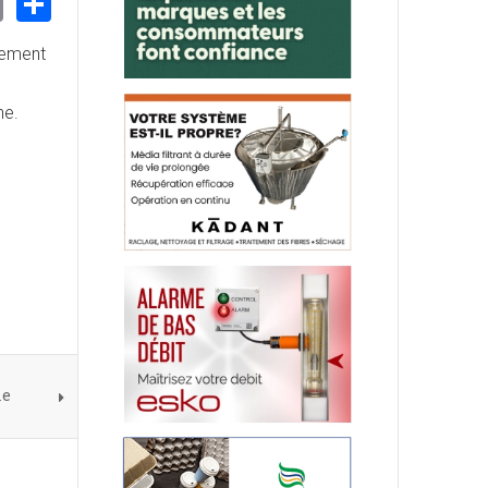
nkedIn
Email
Share
alement
ne.
le